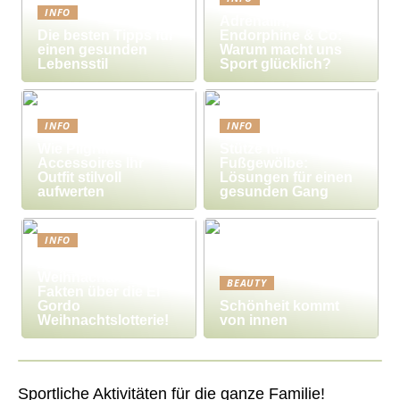
INFO
Adrenalin,
Die besten Tipps für
Endorphine & Co:
einen gesunden
Warum macht uns
Lebensstil
Sport glücklich?
INFO
INFO
Wie Pilgrim-
Stütze für das
Accessoires Ihr
Fußgewölbe:
Outfit stilvoll
Lösungen für einen
aufwerten
gesunden Gang
INFO
Millionengewinne zu
Weihnachten – 7
BEAUTY
Fakten über die El
Gordo
Schönheit kommt
Weihnachtslotterie!
von innen
Sportliche Aktivitäten für die ganze Familie!