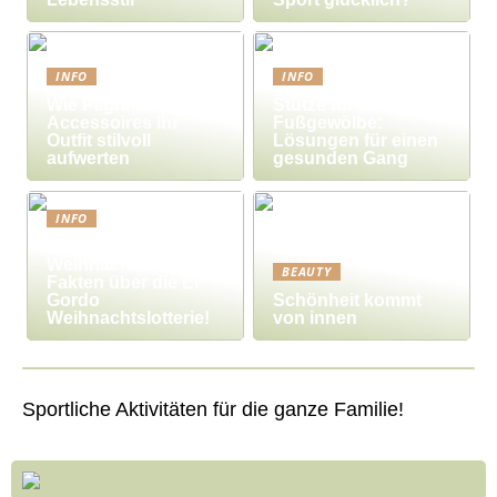
INFO
INFO
Wie Pilgrim-
Stütze für das
Accessoires Ihr
Fußgewölbe:
Outfit stilvoll
Lösungen für einen
aufwerten
gesunden Gang
INFO
Millionengewinne zu
Weihnachten – 7
BEAUTY
Fakten über die El
Gordo
Schönheit kommt
Weihnachtslotterie!
von innen
Sportliche Aktivitäten für die ganze Familie!