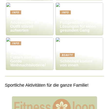
INFO
INFO
Wie Pilgrim-
Stütze für das
Accessoires Ihr
Fußgewölbe:
Outfit stilvoll
Lösungen für einen
aufwerten
gesunden Gang
INFO
Millionengewinne zu
Weihnachten – 7
BEAUTY
Fakten über die El
Gordo
Schönheit kommt
Weihnachtslotterie!
von innen
Sportliche Aktivitäten für die ganze Familie!