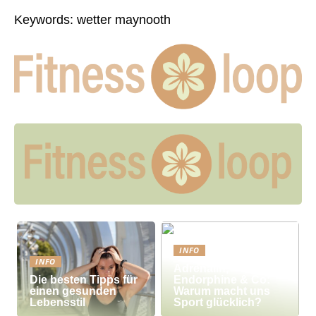
Keywords: wetter maynooth
INFO
INFO
Adrenalin,
Die besten Tipps für
Endorphine & Co:
einen gesunden
Warum macht uns
Lebensstil
Sport glücklich?