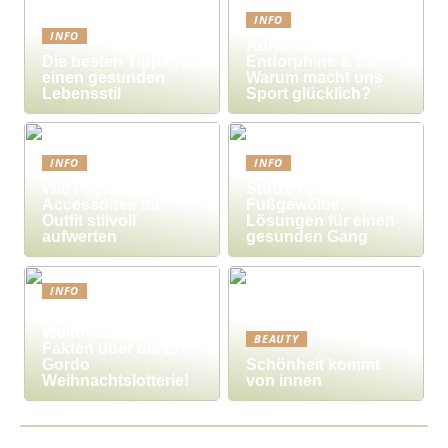
INFO
INFO
Adrenalin,
Die besten Tipps für
Endorphine & Co:
einen gesunden
Warum macht uns
Lebensstil
Sport glücklich?
INFO
INFO
Wie Pilgrim-
Stütze für das
Accessoires Ihr
Fußgewölbe:
Outfit stilvoll
Lösungen für einen
aufwerten
gesunden Gang
INFO
Millionengewinne zu
Weihnachten – 7
BEAUTY
Fakten über die El
Gordo
Schönheit kommt
Weihnachtslotterie!
von innen