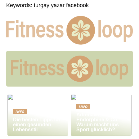
Keywords: turgay yazar facebook
INFO
INFO
Adrenalin,
Die besten Tipps für
Endorphine & Co:
einen gesunden
Warum macht uns
Lebensstil
Sport glücklich?