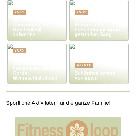
INFO
INFO
Wie Pilgrim-
Stütze für das
Accessoires Ihr
Fußgewölbe:
Outfit stilvoll
Lösungen für einen
aufwerten
gesunden Gang
INFO
Millionengewinne zu
Weihnachten – 7
BEAUTY
Fakten über die El
Gordo
Schönheit kommt
Weihnachtslotterie!
von innen
Sportliche Aktivitäten für die ganze Familie!