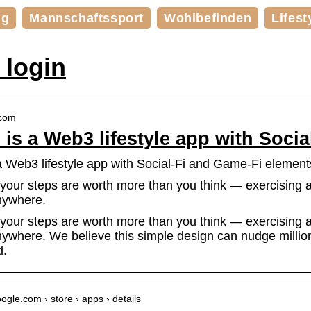
ng
Mannschaftssport
Wohlbefinden
Lifest
 login
.com
is a Web3 lifestyle app with Soci
 Web3 lifestyle app with Social-Fi and Game-Fi element
your steps are worth more than you think — exercising
nywhere.
your steps are worth more than you think — exercising
ywhere. We believe this simple design can nudge millions 
d.
oogle.com › store › apps › details