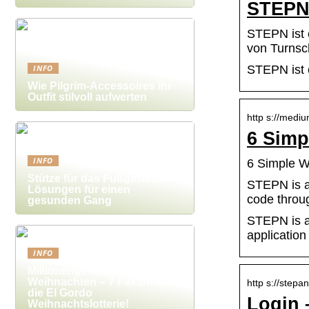
STEPN 
STEPN ist 
von Turnsc
INFO
STEPN ist 
Wie Pilgrim-Accessoires Ihr
Outfit stilvoll aufwerten
http s://medi
6 Simp
INFO
6 Simple W
Stütze für das Fußgewölbe:
STEPN is a
Lösungen für einen
code throu
gesunden Gang
STEPN is a
applicatio
INFO
Millionengewinne zu
Weihnachten – 7 Fakten über
http s://stepa
die El Gordo
Login
Weihnachtslotterie!