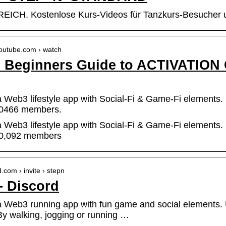
ICH. Kostenlose Kurs-Videos für Tanzkurs-Besucher und
youtube.com › watch
 Beginners Guide to ACTIVATIO
Web3 lifestyle app with Social-Fi & Game-Fi elements. S
00466 members.
Web3 lifestyle app with Social-Fi & Game-Fi elements. S
00,092 members
d.com › invite › stepn
– Discord
 Web3 running app with fun game and social elements. U
By walking, jogging or running …