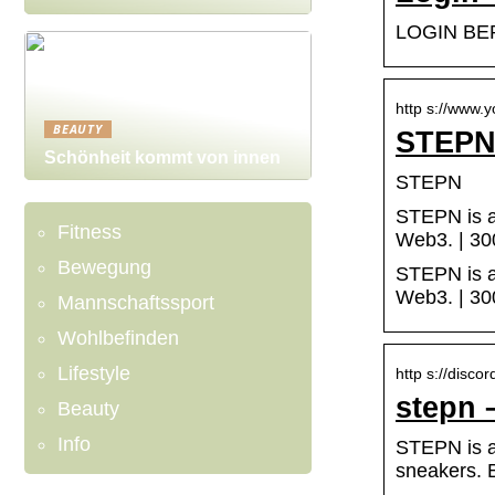
LOGIN BERE
http s://www.
BEAUTY
STEPN
Schönheit kommt von innen
STEPN
STEPN is a 
Fitness
Web3. | 3
Bewegung
STEPN is a 
Web3. | 3
Mannschaftssport
Wohlbefinden
Lifestyle
http s://discor
stepn 
Beauty
Info
STEPN is a
sneakers. 