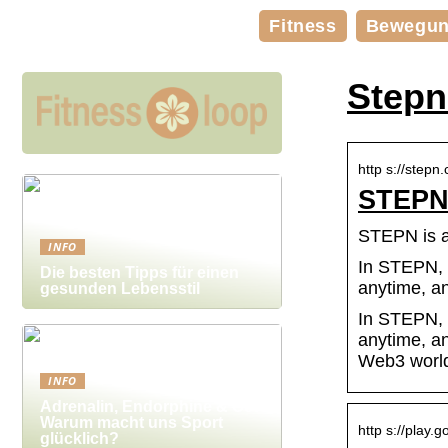
Fitness
Bewegu
Stepn
http s://stepn
STEPN 
STEPN is a
INFO
In STEPN, 
Die besten Tipps für einen
anytime, a
gesunden Lebensstil
In STEPN, 
anytime, an
Web3 worl
INFO
Adrenalin, Endorphine & Co:
Warum macht uns Sport
http s://play.g
glücklich?