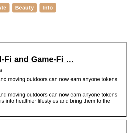
yle
Beauty
Info
al-Fi and Game-Fi …
s
 and moving outdoors can now earn anyone tokens
 and moving outdoors can now earn anyone tokens
into healthier lifestyles and bring them to the