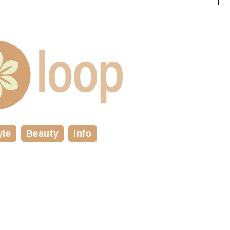
yle
Beauty
Info