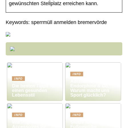
gewünschten Stellplatz erreichen kann.
Keywords: sperrmüll anmelden bremervörde
INFO
INFO
Adrenalin,
Die besten Tipps für
Endorphine & Co:
einen gesunden
Warum macht uns
Lebensstil
Sport glücklich?
INFO
INFO
Wie Pilgrim-
Stütze für das
Accessoires Ihr
Fußgewölbe: