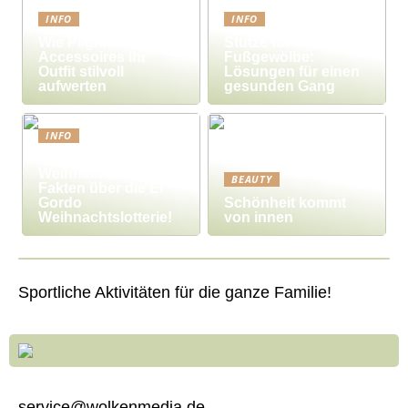
INFO
INFO
Wie Pilgrim-
Stütze für das
Accessoires Ihr
Fußgewölbe:
Outfit stilvoll
Lösungen für einen
aufwerten
gesunden Gang
INFO
Millionengewinne zu
Weihnachten – 7
BEAUTY
Fakten über die El
Gordo
Schönheit kommt
Weihnachtslotterie!
von innen
Sportliche Aktivitäten für die ganze Familie!
service@wolkenmedia.de