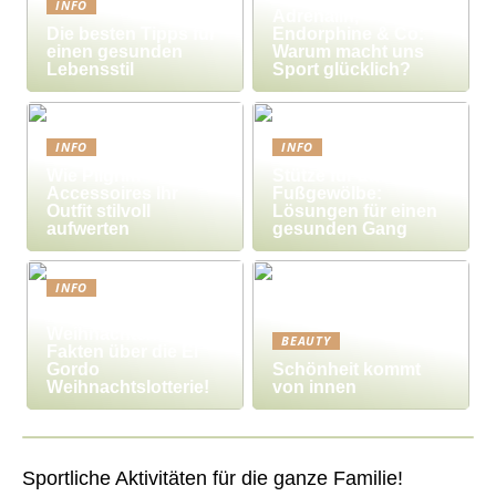
INFO
Adrenalin,
Die besten Tipps für
Endorphine & Co:
einen gesunden
Warum macht uns
Lebensstil
Sport glücklich?
INFO
INFO
Wie Pilgrim-
Stütze für das
Accessoires Ihr
Fußgewölbe:
Outfit stilvoll
Lösungen für einen
aufwerten
gesunden Gang
INFO
Millionengewinne zu
Weihnachten – 7
BEAUTY
Fakten über die El
Gordo
Schönheit kommt
Weihnachtslotterie!
von innen
Sportliche Aktivitäten für die ganze Familie!