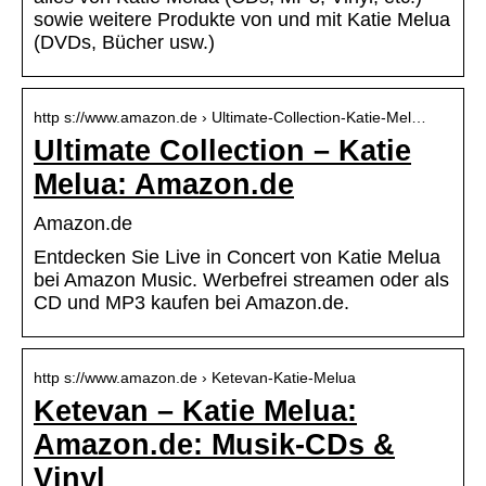
sowie weitere Produkte von und mit Katie Melua
(DVDs, Bücher usw.)
http s://www.amazon.de › Ultimate-Collection-Katie-Mel…
Ultimate Collection – Katie
Melua: Amazon.de
Amazon.de
Entdecken Sie Live in Concert von Katie Melua
bei Amazon Music. Werbefrei streamen oder als
CD und MP3 kaufen bei Amazon.de.
http s://www.amazon.de › Ketevan-Katie-Melua
Ketevan – Katie Melua:
Amazon.de: Musik-CDs &
Vinyl