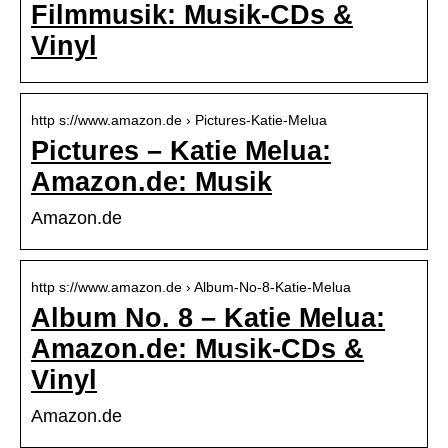
Filmmusik: Musik-CDs &
Vinyl
http s://www.amazon.de › Pictures-Katie-Melua
Pictures – Katie Melua:
Amazon.de: Musik
Amazon.de
http s://www.amazon.de › Album-No-8-Katie-Melua
Album No. 8 – Katie Melua:
Amazon.de: Musik-CDs &
Vinyl
Amazon.de