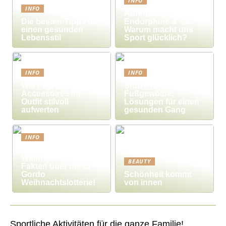
INFO
INFO
Adrenalin,
Die besten Tipps für
Endorphine & Co:
einen gesunden
Warum macht uns
Lebensstil
Sport glücklich?
INFO
INFO
Wie Pilgrim-
Stütze für das
Accessoires Ihr
Fußgewölbe:
Outfit stilvoll
Lösungen für einen
aufwerten
gesunden Gang
INFO
Millionengewinne zu
Weihnachten – 7
BEAUTY
Fakten über die El
Gordo
Schönheit kommt
Weihnachtslotterie!
von innen
Sportliche Aktivitäten für die ganze Familie!