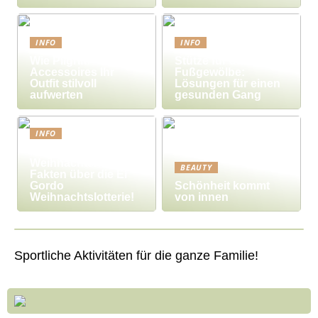
INFO
INFO
Wie Pilgrim-
Stütze für das
Accessoires Ihr
Fußgewölbe:
Outfit stilvoll
Lösungen für einen
aufwerten
gesunden Gang
INFO
Millionengewinne zu
Weihnachten – 7
BEAUTY
Fakten über die El
Gordo
Schönheit kommt
Weihnachtslotterie!
von innen
Sportliche Aktivitäten für die ganze Familie!