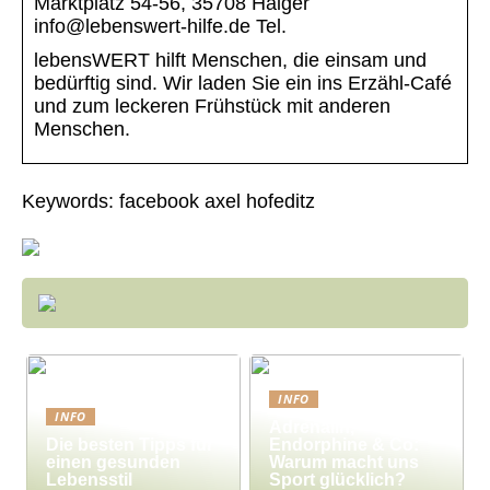
Marktplatz 54-56, 35708 Haiger
info@lebenswert-hilfe.de Tel.
lebensWERT hilft Menschen, die einsam und
bedürftig sind. Wir laden Sie ein ins Erzähl-Café
und zum leckeren Frühstück mit anderen
Menschen.
Keywords: facebook axel hofeditz
INFO
INFO
Adrenalin,
Die besten Tipps für
Endorphine & Co:
einen gesunden
Warum macht uns
Lebensstil
Sport glücklich?