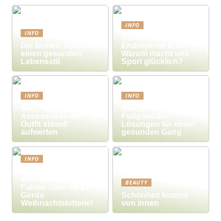
INFO
INFO
Adrenalin,
Die besten Tipps für
Endorphine & Co:
einen gesunden
Warum macht uns
Lebensstil
Sport glücklich?
INFO
INFO
Wie Pilgrim-
Stütze für das
Accessoires Ihr
Fußgewölbe:
Outfit stilvoll
Lösungen für einen
aufwerten
gesunden Gang
INFO
Millionengewinne zu
Weihnachten – 7
BEAUTY
Fakten über die El
Gordo
Schönheit kommt
Weihnachtslotterie!
von innen