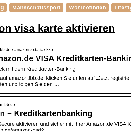
ng
Mannschaftssport
Wohlbefinden
Lifest
n visa karte aktivieren
.lbb.de › amazon › static › kkb
azon.de VISA Kreditkarten-Banki
ick mit dem Kreditkarten-Banking
uf amazon.lbb.de, klicken Sie unten auf „Jetzt registriere
en und folgen Sie den …
n.lbb.de
 – Kreditkartenbanking
Secure aktivieren und sicher mit Ihrer Amazon.de VISA K
lbb.de/amazon-psd2.