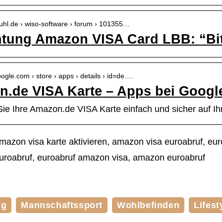
buhl.de › wiso-software › forum › 101355…
htung Amazon VISA Card LBB: “Bit
google.com › store › apps › details › id=de….
.de VISA Karte – Apps bei Googl
Sie Ihre Amazon.de VISA Karte einfach und sicher auf 
mazon visa karte aktivieren, amazon visa euroabruf, e
euroabruf, euroabruf amazon visa, amazon euroabruf
ng
Mannschaftssport
Wohlbefinden
Lifest