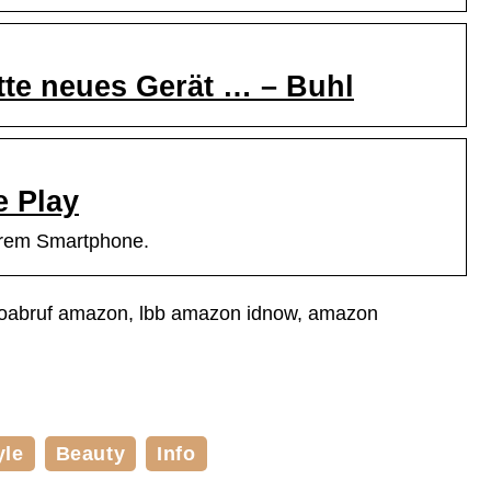
te neues Gerät … – Buhl
e Play
Ihrem Smartphone.
uroabruf amazon, lbb amazon idnow, amazon
yle
Beauty
Info