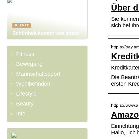
Über d
Sie können 
sich bei I
BEAUTY
Schönheit kommt von innen
http s://pay.a
Fitness
Kredit
Bewegung
Kreditkart
Mannschaftssport
Die Beantra
Wohlbefinden
ersten Kre
Lifestyle
Beauty
http s://www.
Amazon
Info
Einrichtung
Hallo,. ich