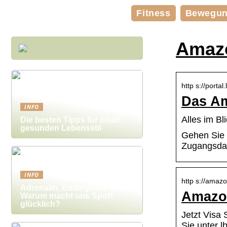
Fitness
Bewegu
Amazo
http s://portal
Das Am
INFO
Alles im Bl
Die besten Tipps für einen
gesunden Lebensstil
Gehen Sie a
Zugangsdat
INFO
http s://amazo
Adrenalin, Endorphine & Co:
Amazon
Warum macht uns Sport
glücklich?
Jetzt Visa 
Sie unter 