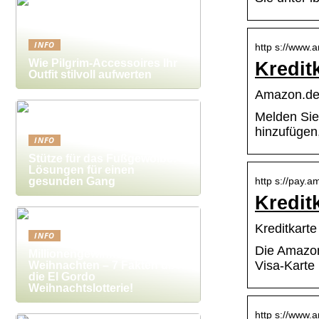
INFO
http s://www.
Wie Pilgrim-Accessoires Ihr
Kredit
Outfit stilvoll aufwerten
Amazon.d
Melden Sie 
hinzufügen
INFO
Stütze für das Fußgewölbe:
Lösungen für einen
gesunden Gang
http s://pay.a
Kredit
Kreditkart
INFO
Die Amazon
Millionengewinne zu
Visa-Karte
Weihnachten – 7 Fakten über
die El Gordo
Weihnachtslotterie!
http s://www.a