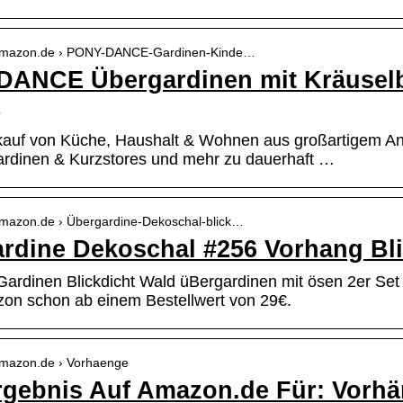
.amazon.de › PONY-DANCE-Gardinen-Kinde…
DANCE Übergardinen mit Kräusel
e
kauf von Küche, Haushalt & Wohnen aus großartigem A
rdinen & Kurzstores und mehr zu dauerhaft …
amazon.de › Übergardine-Dekoschal-blick…
rdine Dekoschal #256 Vorhang Bl
dinen Blickdicht Wald üBergardinen mit ösen 2er Set
on schon ab einem Bestellwert von 29€.
amazon.de › Vorhaenge
gebnis Auf Amazon.de Für: Vorh