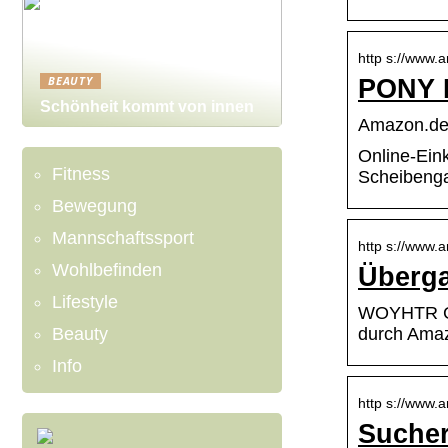
http s://www
BEAUTY
PONY 
Schönheit kommt von innen
Amazon.d
Online-Ein
Fitness
Scheibenga
Bewegung
Mannschaftssport
http s://www.
Wohlbefinden
Überga
Lifestyle
WOYHTR Gar
Beauty
durch Amaz
Info
http s://www.
Sucher