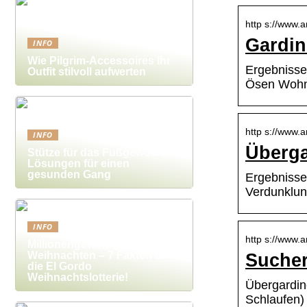
http s://www
Gardin
INFO
Wie Pilgrim-Accessoires Ihr
Ergebnisse
Outfit stilvoll aufwerten
Ösen Wohn
http s://www
INFO
Überga
Stütze für das Fußgewölbe:
Lösungen für einen
gesunden Gang
Ergebniss
Verdunklun
INFO
http s://www
Millionengewinne zu
Weihnachten – 7 Fakten über
Sucher
die El Gordo
Weihnachtslotterie!
Übergardin
Schlaufen) 