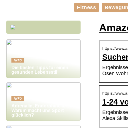
Fitness
Bewegu
Amazo
http s://www.
Sucher
INFO
Ergebnisse
Die besten Tipps für einen
gesunden Lebensstil
Ösen Wohn
http s://www.
INFO
1-24 v
Adrenalin, Endorphine & Co:
Warum macht uns Sport
Ergebnisse
glücklich?
Alexa Skil