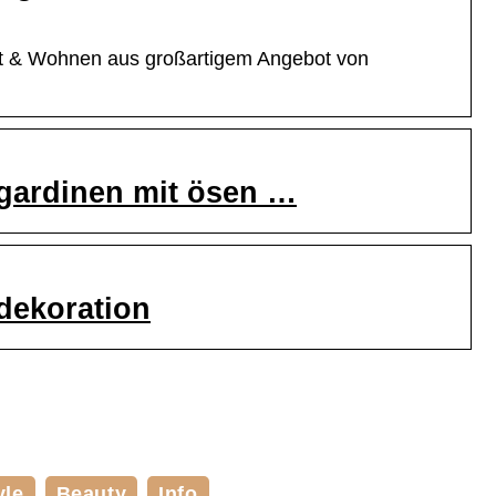
lt & Wohnen aus großartigem Angebot von
gardinen mit ösen …
dekoration
yle
Beauty
Info