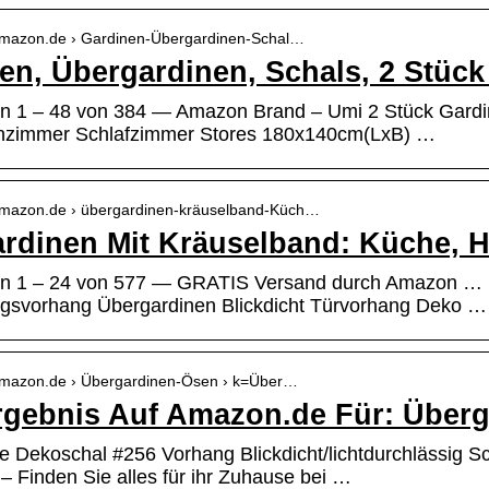
.amazon.de › Gardinen-Übergardinen-Schal…
en, Übergardinen, Schals, 2 Stüc
n 1 – 48 von 384 — Amazon Brand – Umi 2 Stück Gardin
zimmer Schlafzimmer Stores 180x140cm(LxB) …
.amazon.de › übergardinen-kräuselband-Küch…
rdinen Mit Kräuselband: Küche, 
en 1 – 24 von 577 — GRATIS Versand durch Amazon … 
gsvorhang Übergardinen Blickdicht Türvorhang Deko …
.amazon.de › Übergardinen-Ösen › k=Über…
gebnis Auf Amazon.de Für: Über
e Dekoschal #256 Vorhang Blickdicht/lichtdurchlässig S
– Finden Sie alles für ihr Zuhause bei …