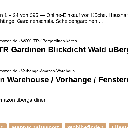
e
n 1 – 24 von 395 — Online-Einkauf von Küche, Hausha
hänge, Gardinenschals, Scheibengardinen …
.amazon.de › WOYHTR-üBergardinen-kältes…
 Gardinen Blickdicht Wald üBer
.amazon.de › Vorhänge-Amazon-Warehous…
 Warehouse / Vorhänge / Fenster
mazon übergardinen
ng
Mannschaftssport
Wohlbefinden
Lifest