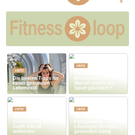
INFO
INFO
Adrenalin,
Die besten Tipps für
Endorphine & Co:
einen gesunden
Warum macht uns
Lebensstil
Sport glücklich?
INFO
INFO
Wie Pilgrim-
Stütze für das
Accessoires Ihr
Fußgewölbe:
Outfit stilvoll
Lösungen für einen
aufwerten
gesunden Gang