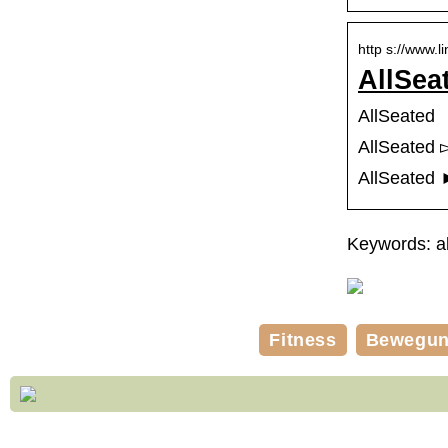
http s://www.
AllSea
AllSeated
AllSeated ▻
AllSeated 
Keywords: al
Fitness
Bewegu