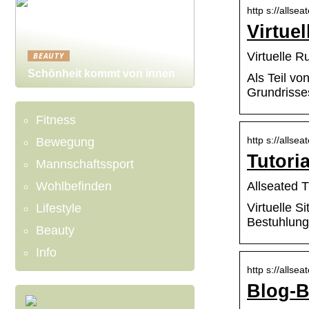
http s://allsea
Virtue
Virtuelle R
BEAUTY
Schönheit kommt von innen
Als Teil vo
Grundrisses
Fitness
http s://allseat
Bewegung
Tutori
Mannschaftssport
Wohlbefinden
Allseated T
Virtuelle 
Lifestyle
Bestuhlung
Beauty
Info
http s://allse
Blog-B