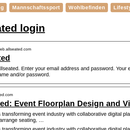
ng
Mannschaftssport
Wohlbefinden
Lifest
ated login
web.allseated.com
ted
Allseated. Enter your email address and password. Your
ame and/or password.
ated.com
ted: Event Floorplan Design and V
s transforming event industry with collaborative digital p
 arrange seating, …
s transforming event industry with collaborative digital p