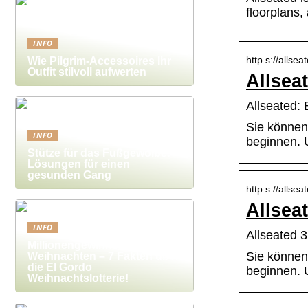
floorplans,
INFO
http s://allsea
Wie Pilgrim-Accessoires Ihr
Outfit stilvoll aufwerten
Allsea
Allseated:
Sie können 
INFO
beginnen. 
Stütze für das Fußgewölbe:
Lösungen für einen
gesunden Gang
http s://allsea
Allsea
INFO
Allseated 
Millionengewinne zu
Sie können 
Weihnachten – 7 Fakten über
die El Gordo
beginnen. 
Weihnachtslotterie!