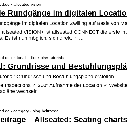
ted.de › allseated-vision
lle Rundgänge im digitalen Locatio
undgänge im digitalen Location Zwilling auf Basis von Ma
n allseated VISION+ ist allseated CONNECT die erste int
. Es ist nun möglich, sich direkt in …
ed.de › tutorials › floor-plan-tutorials
al: Grundrisse und Bestuhlungsplän
utorial: Grundrisse und Bestuhlungspläne erstellen
Site-Inspections ✓ 360° Aufnahme der Location ✓ Websi
spläne wechseln
ated.de › category › blog-beitraege
eiträge – Allseated: Seating charts