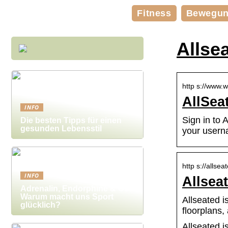
Fitness
Bewegu
Allse
http s://www.
AllSea
INFO
Sign in to 
Die besten Tipps für einen
gesunden Lebensstil
your usern
http s://allse
INFO
Allsea
Adrenalin, Endorphine & Co:
Warum macht uns Sport
Allseated i
glücklich?
floorplans,
Allseated i