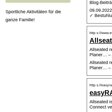
Blog-Beiträ
09.09.2022
Sportliche Aktivitäten für die
✓ Bestuhlu
ganze Familie!
http s://www.e
Allsea
Allseated r
Planer… – 
Allseated r
Planer… – 
http s://easy
easyR
Allseated i
Connect ve