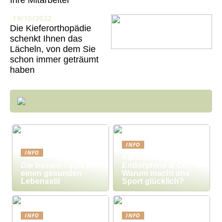
19/10/2022
Die Kieferorthopädie
schenkt Ihnen das
Lächeln, von dem Sie
schon immer geträumt
haben
INFO
INFO
Adrenalin,
Die besten Tipps für
Endorphine & Co:
einen gesunden
Warum macht uns
Lebensstil
Sport glücklich?
INFO
INFO